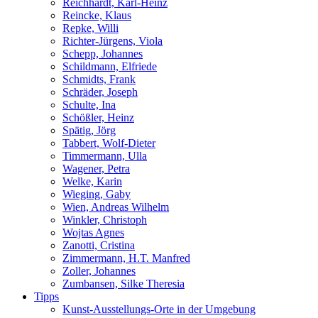
Reichhardt, Karl-Heinz
Reincke, Klaus
Repke, Willi
Richter-Jürgens, Viola
Schepp, Johannes
Schildmann, Elfriede
Schmidts, Frank
Schräder, Joseph
Schulte, Ina
Schößler, Heinz
Spätig, Jörg
Tabbert, Wolf-Dieter
Timmermann, Ulla
Wagener, Petra
Welke, Karin
Wieging, Gaby
Wien, Andreas Wilhelm
Winkler, Christoph
Wojtas Agnes
Zanotti, Cristina
Zimmermann, H.T. Manfred
Zoller, Johannes
Zumbansen, Silke Theresia
Tipps
Kunst-Ausstellungs-Orte in der Umgebung