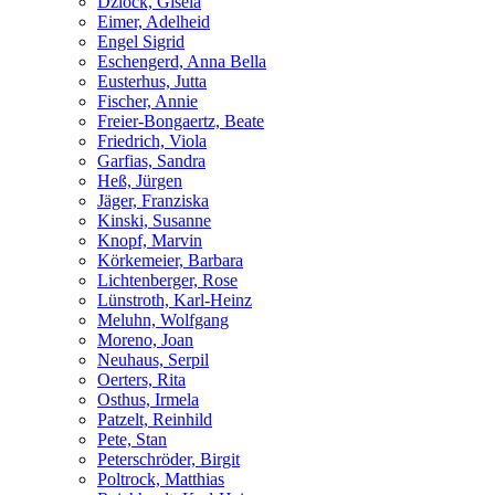
Dziock, Gisela
Eimer, Adelheid
Engel Sigrid
Eschengerd, Anna Bella
Eusterhus, Jutta
Fischer, Annie
Freier-Bongaertz, Beate
Friedrich, Viola
Garfias, Sandra
Heß, Jürgen
Jäger, Franziska
Kinski, Susanne
Knopf, Marvin
Körkemeier, Barbara
Lichtenberger, Rose
Lünstroth, Karl-Heinz
Meluhn, Wolfgang
Moreno, Joan
Neuhaus, Serpil
Oerters, Rita
Osthus, Irmela
Patzelt, Reinhild
Pete, Stan
Peterschröder, Birgit
Poltrock, Matthias