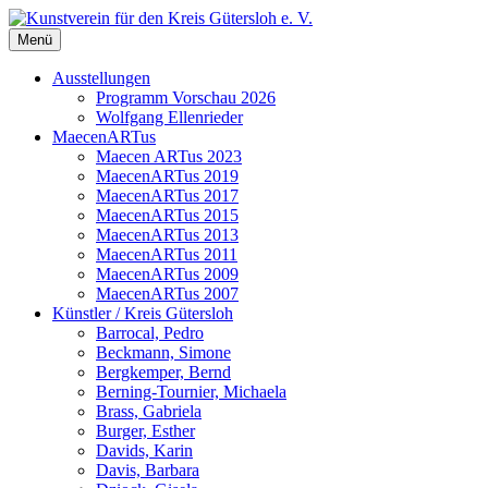
Zum
Inhalt
Menü
Kunstverein für den Kreis Gütersloh e. V.
springen
Ausstellungen
Programm Vorschau 2026
Wolfgang Ellenrieder
MaecenARTus
Maecen ARTus 2023
MaecenARTus 2019
MaecenARTus 2017
MaecenARTus 2015
MaecenARTus 2013
MaecenARTus 2011
MaecenARTus 2009
MaecenARTus 2007
Künstler / Kreis Gütersloh
Barrocal, Pedro
Beckmann, Simone
Bergkemper, Bernd
Berning-Tournier, Michaela
Brass, Gabriela
Burger, Esther
Davids, Karin
Davis, Barbara