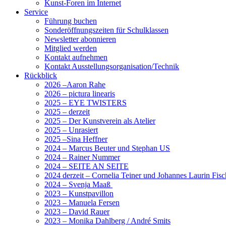
Kunst-Foren im Internet
Service
Führung buchen
Sonderöffnungszeiten für Schulklassen
Newsletter abonnieren
Mitglied werden
Kontakt aufnehmen
Kontakt Ausstellungsorganisation/Technik
Rückblick
2026 –Aaron Rahe
2026 – pictura linearis
2025 – EYE TWISTERS
2025 – derzeit
2025 – Der Kunstverein als Atelier
2025 – Unrasiert
2025 –Sina Heffner
2024 – Marcus Beuter und Stephan US
2024 – Rainer Nummer
2024 – SEITE AN SEITE
2024 derzeit – Cornelia Teiner und Johannes Laurin Fisc
2024 – Svenja Maaß
2023 – Kunstpavillon
2023 – Manuela Fersen
2023 – David Rauer
2023 – Monika Dahlberg / André Smits