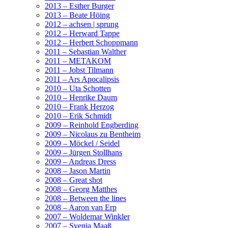
2013 – Esther Burger
2013 – Beate Höing
2012 – achsen | sprung
2012 – Herward Tappe
2012 – Herbert Schoppmann
2011 – Sebastian Walther
2011 – METAKOM
2011 – Jobst Tilmann
2011 – Ars Apocalipsis
2010 – Uta Schotten
2010 – Henrike Daum
2010 – Frank Herzog
2010 – Erik Schmidt
2009 – Reinhold Engberding
2009 – Nicolaus zu Bentheim
2009 – Möckel / Seidel
2009 – Jürgen Stollhans
2009 – Andreas Dress
2008 – Jason Martin
2008 – Great shot
2008 – Georg Matthes
2008 – Between the lines
2008 – Aaron van Erp
2007 – Woldemar Winkler
2007 – Svenja Maaß