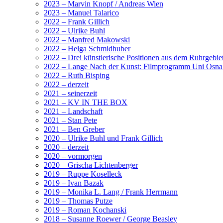
2023 – Marvin Knopf / Andreas Wien
2023 – Manuel Talarico
2022 – Frank Gillich
2022 – Ulrike Buhl
2022 – Manfred Makowski
2022 – Helga Schmidhuber
2022 – Drei künstlerische Positionen aus dem Ruhrgebie
2022 – Lange Nach der Kunst: Filmprogramm Uni Osna
2022 – Ruth Bisping
2022 – derzeit
2021 – seinerzeit
2021 – KV IN THE BOX
2021 – Landschaft
2021 – Stan Pete
2021 – Ben Greber
2020 – Ulrike Buhl und Frank Gillich
2020 – derzeit
2020 – vormorgen
2020 – Grischa Lichtenberger
2019 – Ruppe Koselleck
2019 – Ivan Bazak
2019 – Monika L. Lang / Frank Herrmann
2019 – Thomas Putze
2019 – Roman Kochanski
2018 – Susanne Roewer / George Beasley