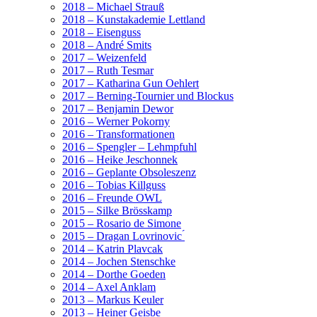
2018 – Michael Strauß
2018 – Kunstakademie Lettland
2018 – Eisenguss
2018 – André Smits
2017 – Weizenfeld
2017 – Ruth Tesmar
2017 – Katharina Gun Oehlert
2017 – Berning-Tournier und Blockus
2017 – Benjamin Dewor
2016 – Werner Pokorny
2016 – Transformationen
2016 – Spengler – Lehmpfuhl
2016 – Heike Jeschonnek
2016 – Geplante Obsoleszenz
2016 – Tobias Killguss
2016 – Freunde OWL
2015 – Silke Brösskamp
2015 – Rosario de Simone
2015 – Dragan Lovrinovic ́
2014 – Katrin Plavcak
2014 – Jochen Stenschke
2014 – Dorthe Goeden
2014 – Axel Anklam
2013 – Markus Keuler
2013 – Heiner Geisbe