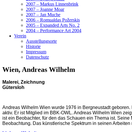
2007 – Markus Linnenbrink
2007 – Joanne Moar
2007 – Jan Muche
2006 – Romualdas Požerskis
2005 – Expanded Arts No. 2
2004 – Performance Art 2004
Verein
Ausstellungsorte
Historie
Impressum
Datenschutz
Wien, Andreas Wilhelm
Malerei, Zeichnung
Gütersloh
Andreas Wilhelm Wien wurde 1976 in Bergneustadt geboren. E
aktiv. Er ist Mitglied im BBK-OWL. Andreas Wilhelm Wien zeigt
ist ein Beobachter, für den das Schauen ein Thema ist. Seine 
Beobachtung. Das künstlerische Spektrum in seinen Arbeiten re