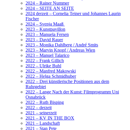
2024 – Rainer Nummer
2024 – SEITE AN SEITE
2024 derzeit – Cornelia Teiner und Johannes Laurin
Fischer
2024 – Svenja Maaß
2023 – Kunstpavillon
2023 – Manuela Fersen
2023 – David Rauer
2023 – Monika Dahlberg / André Smits
2023 – Marvin Knopf / Andreas Wien
2023 – Manuel Talarico
2022 – Frank Gillich
2022 – Ulrike Buhl
2022 – Manfred Makowski
2022 – Helga Schmidhuber
2022 – Drei künstlerische Positionen aus dem
Ruhrgebiet
2022 – Lange Nach der Kunst: Filmprogramm Uni
Osnabrück
2022 – Ruth Bisping
2022 – derzeit
2021 – seinerzeit
2021 – KV IN THE BOX
2021 – Landschaft
2021 – Stan Pete