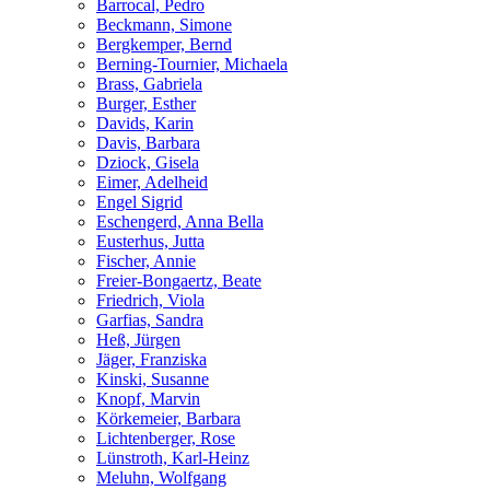
Barrocal, Pedro
Beckmann, Simone
Bergkemper, Bernd
Berning-Tournier, Michaela
Brass, Gabriela
Burger, Esther
Davids, Karin
Davis, Barbara
Dziock, Gisela
Eimer, Adelheid
Engel Sigrid
Eschengerd, Anna Bella
Eusterhus, Jutta
Fischer, Annie
Freier-Bongaertz, Beate
Friedrich, Viola
Garfias, Sandra
Heß, Jürgen
Jäger, Franziska
Kinski, Susanne
Knopf, Marvin
Körkemeier, Barbara
Lichtenberger, Rose
Lünstroth, Karl-Heinz
Meluhn, Wolfgang