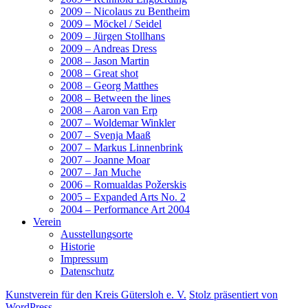
2009 – Nicolaus zu Bentheim
2009 – Möckel / Seidel
2009 – Jürgen Stollhans
2009 – Andreas Dress
2008 – Jason Martin
2008 – Great shot
2008 – Georg Matthes
2008 – Between the lines
2008 – Aaron van Erp
2007 – Woldemar Winkler
2007 – Svenja Maaß
2007 – Markus Linnenbrink
2007 – Joanne Moar
2007 – Jan Muche
2006 – Romualdas Požerskis
2005 – Expanded Arts No. 2
2004 – Performance Art 2004
Verein
Ausstellungsorte
Historie
Impressum
Datenschutz
Kunstverein für den Kreis Gütersloh e. V.
Stolz präsentiert von
WordPress