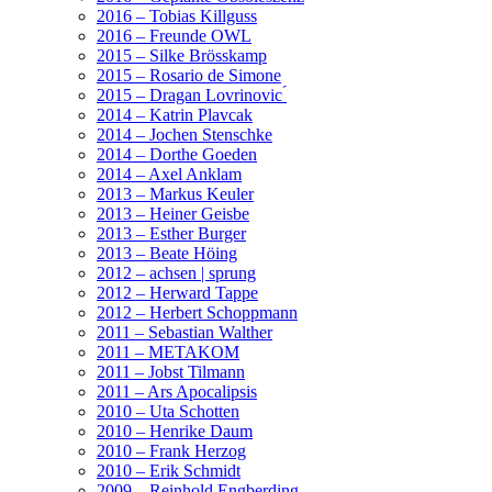
2016 – Tobias Killguss
2016 – Freunde OWL
2015 – Silke Brösskamp
2015 – Rosario de Simone
2015 – Dragan Lovrinovic ́
2014 – Katrin Plavcak
2014 – Jochen Stenschke
2014 – Dorthe Goeden
2014 – Axel Anklam
2013 – Markus Keuler
2013 – Heiner Geisbe
2013 – Esther Burger
2013 – Beate Höing
2012 – achsen | sprung
2012 – Herward Tappe
2012 – Herbert Schoppmann
2011 – Sebastian Walther
2011 – METAKOM
2011 – Jobst Tilmann
2011 – Ars Apocalipsis
2010 – Uta Schotten
2010 – Henrike Daum
2010 – Frank Herzog
2010 – Erik Schmidt
2009 – Reinhold Engberding