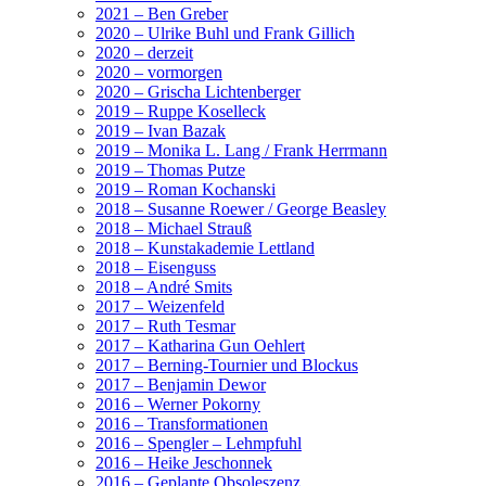
2021 – Ben Greber
2020 – Ulrike Buhl und Frank Gillich
2020 – derzeit
2020 – vormorgen
2020 – Grischa Lichtenberger
2019 – Ruppe Koselleck
2019 – Ivan Bazak
2019 – Monika L. Lang / Frank Herrmann
2019 – Thomas Putze
2019 – Roman Kochanski
2018 – Susanne Roewer / George Beasley
2018 – Michael Strauß
2018 – Kunstakademie Lettland
2018 – Eisenguss
2018 – André Smits
2017 – Weizenfeld
2017 – Ruth Tesmar
2017 – Katharina Gun Oehlert
2017 – Berning-Tournier und Blockus
2017 – Benjamin Dewor
2016 – Werner Pokorny
2016 – Transformationen
2016 – Spengler – Lehmpfuhl
2016 – Heike Jeschonnek
2016 – Geplante Obsoleszenz