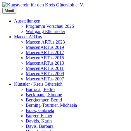
Zum
Inhalt
Menü
Kunstverein für den Kreis Gütersloh e. V.
springen
Ausstellungen
Programm Vorschau 2026
Wolfgang Ellenrieder
MaecenARTus
Maecen ARTus 2023
MaecenARTus 2019
MaecenARTus 2017
MaecenARTus 2015
MaecenARTus 2013
MaecenARTus 2011
MaecenARTus 2009
MaecenARTus 2007
Künstler / Kreis Gütersloh
Barrocal, Pedro
Beckmann, Simone
Bergkemper, Bernd
Berning-Tournier, Michaela
Brass, Gabriela
Burger, Esther
Davids, Karin
Davis, Barbara