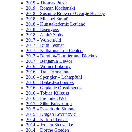
2019 – Thomas Putze
2019 – Roman Kochanski
2018 – Susanne Roewer / George Beasley
2018 – Michael Strauß
2018 – Kunstakademie Lettland
2018 – Eisenguss
2018 – André Smits
2017 – Weizenfeld
2017 – Ruth Tesmar
2017 – Katharina Gun Oehlert
2017 – Berning-Tournier und Blockus
2017 – Benjamin Dewor
2016 – Werner Pokorny
2016 – Transformationen
2016 – Spengler – Lehmpfuhl
2016 – Heike Jeschonnek
2016 – Geplante Obsoleszenz
2016 – Tobias Killguss
2016 – Freunde OWL
2015 – Silke Brösskamp
2015 – Rosario de Simone
2015 – Dragan Lovrinovic ́
2014 – Katrin Plavcak
2014 – Jochen Stenschke
2014 – Dorthe Goeden