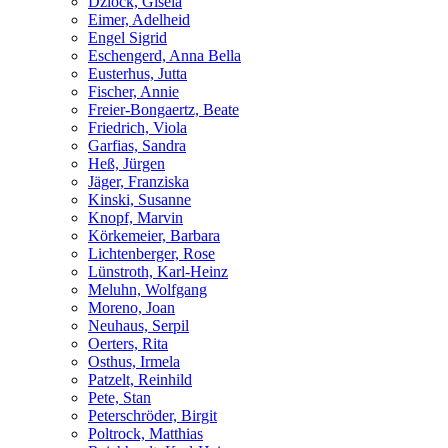
Dziock, Gisela
Eimer, Adelheid
Engel Sigrid
Eschengerd, Anna Bella
Eusterhus, Jutta
Fischer, Annie
Freier-Bongaertz, Beate
Friedrich, Viola
Garfias, Sandra
Heß, Jürgen
Jäger, Franziska
Kinski, Susanne
Knopf, Marvin
Körkemeier, Barbara
Lichtenberger, Rose
Lünstroth, Karl-Heinz
Meluhn, Wolfgang
Moreno, Joan
Neuhaus, Serpil
Oerters, Rita
Osthus, Irmela
Patzelt, Reinhild
Pete, Stan
Peterschröder, Birgit
Poltrock, Matthias