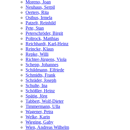
Moreno, Joan
Neuhaus, Serpil
Oerters, Rita
Osthus, Irmela
Patzelt, Reinhild
Pete, Stan
Peterschröder, Birgit
Poltrock, Matthias
Reichhardt, Karl-Heinz
Reincke, Klaus
Repke, Willi
Richter-Jürgens, Viola
Schepp, Johannes
Schildmann, Elfriede
Schmidts, Frank
Schräder, Joseph
Schulte, Ina
Schößler, Heinz
Spätig, Jörg
Tabbert, Wolf-Dieter
Timmermann, Ulla
Wagener, Petra
Welke, Karin
Wieging, Gaby
Wien, Andreas Wilhelm