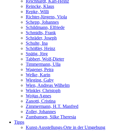
Reichhardt, Karl-Heinz
Reincke, Klaus
Repke, Willi
Richter-Jürgens, Viola
Schepp, Johannes
Schildmann, Elfriede
Schmidts, Frank
Schräder, Joseph
Schulte, Ina
Schößler, Heinz
Spätig, Jörg
Tabbert, Wolf-Dieter
Timmermann, Ulla
Wagener, Petra
Welke, Karin
Wieging, Gaby
Wien, Andreas Wilhelm
Winkler, Christoph
Wojtas Agnes
Zanotti, Cristina
Zimmermann, H.T. Manfred
Zoller, Johannes
Zumbansen, Silke Theresia
Tipps
Kunst-Ausstellungs-Orte in der Umgebung