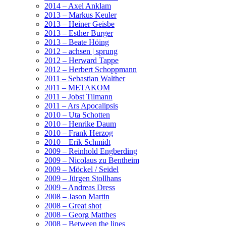
2014 – Axel Anklam
2013 – Markus Keuler
2013 – Heiner Geisbe
2013 – Esther Burger
2013 – Beate Höing
2012 – achsen | sprung
2012 – Herward Tappe
2012 – Herbert Schoppmann
2011 – Sebastian Walther
2011 – METAKOM
2011 – Jobst Tilmann
2011 – Ars Apocalipsis
2010 – Uta Schotten
2010 – Henrike Daum
2010 – Frank Herzog
2010 – Erik Schmidt
2009 – Reinhold Engberding
2009 – Nicolaus zu Bentheim
2009 – Möckel / Seidel
2009 – Jürgen Stollhans
2009 – Andreas Dress
2008 – Jason Martin
2008 – Great shot
2008 – Georg Matthes
2008 – Between the lines