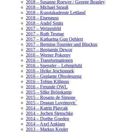
2018 – Susanne Roewer / George Beasley
2018 – Michael Strauß
2018 – Kunstakademie Lettland
2018 – Eisenguss
2018 – André Smits
2017 – Weizenfeld
2017 – Ruth Tesmar
2017 – Katharina Gun Oehlert
2017 – Berning-Tournier und Blockus
2017 – Benjamin Dewor
2016 – Werner Pokorny
2016 – Transformationen
2016 – Spengler – Lehmpfuhl
2016 – Heike Jeschonnek
2016 – Geplante Obsoleszenz
2016 – Tobias Killguss
2016 – Freunde OWL
2015 – Silke Brösskamp
2015 – Rosario de Simone
2015 – Dragan Lovrinovic ́
2014 – Katrin Plavcak
2014 – Jochen Stenschke
2014 – Dorthe Goeden
2014 – Axel Anklam
2013 – Markus Keuler