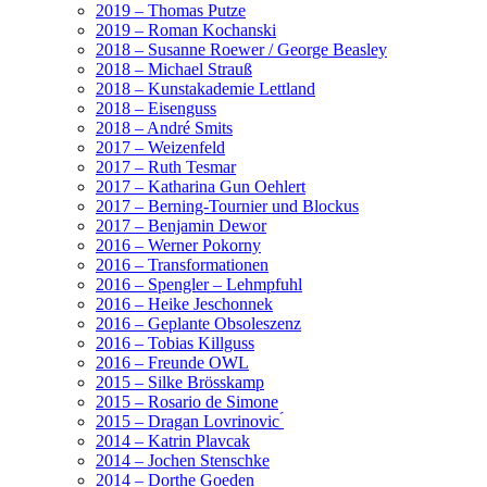
2019 – Thomas Putze
2019 – Roman Kochanski
2018 – Susanne Roewer / George Beasley
2018 – Michael Strauß
2018 – Kunstakademie Lettland
2018 – Eisenguss
2018 – André Smits
2017 – Weizenfeld
2017 – Ruth Tesmar
2017 – Katharina Gun Oehlert
2017 – Berning-Tournier und Blockus
2017 – Benjamin Dewor
2016 – Werner Pokorny
2016 – Transformationen
2016 – Spengler – Lehmpfuhl
2016 – Heike Jeschonnek
2016 – Geplante Obsoleszenz
2016 – Tobias Killguss
2016 – Freunde OWL
2015 – Silke Brösskamp
2015 – Rosario de Simone
2015 – Dragan Lovrinovic ́
2014 – Katrin Plavcak
2014 – Jochen Stenschke
2014 – Dorthe Goeden