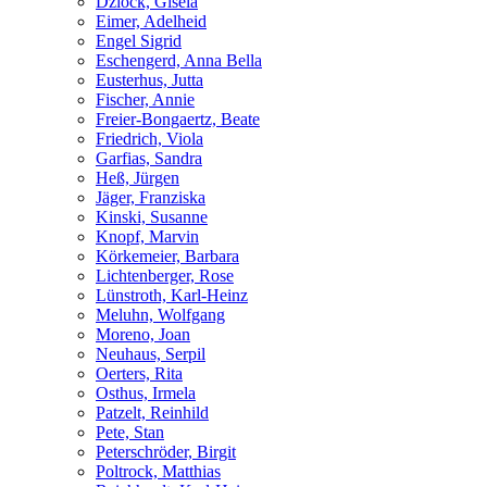
Dziock, Gisela
Eimer, Adelheid
Engel Sigrid
Eschengerd, Anna Bella
Eusterhus, Jutta
Fischer, Annie
Freier-Bongaertz, Beate
Friedrich, Viola
Garfias, Sandra
Heß, Jürgen
Jäger, Franziska
Kinski, Susanne
Knopf, Marvin
Körkemeier, Barbara
Lichtenberger, Rose
Lünstroth, Karl-Heinz
Meluhn, Wolfgang
Moreno, Joan
Neuhaus, Serpil
Oerters, Rita
Osthus, Irmela
Patzelt, Reinhild
Pete, Stan
Peterschröder, Birgit
Poltrock, Matthias