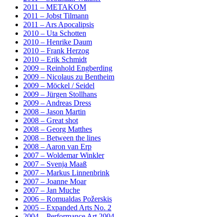
2011 – METAKOM
2011 – Jobst Tilmann
2011 – Ars Apocalipsis
2010 – Uta Schotten
2010 – Henrike Daum
2010 – Frank Herzog
2010 – Erik Schmidt
2009 – Reinhold Engberding
2009 – Nicolaus zu Bentheim
2009 – Möckel / Seidel
2009 – Jürgen Stollhans
2009 – Andreas Dress
2008 – Jason Martin
2008 – Great shot
2008 – Georg Matthes
2008 – Between the lines
2008 – Aaron van Erp
2007 – Woldemar Winkler
2007 – Svenja Maaß
2007 – Markus Linnenbrink
2007 – Joanne Moar
2007 – Jan Muche
2006 – Romualdas Požerskis
2005 – Expanded Arts No. 2
2004 – Performance Art 2004