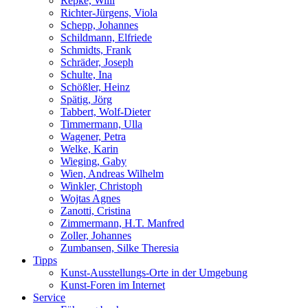
Repke, Willi
Richter-Jürgens, Viola
Schepp, Johannes
Schildmann, Elfriede
Schmidts, Frank
Schräder, Joseph
Schulte, Ina
Schößler, Heinz
Spätig, Jörg
Tabbert, Wolf-Dieter
Timmermann, Ulla
Wagener, Petra
Welke, Karin
Wieging, Gaby
Wien, Andreas Wilhelm
Winkler, Christoph
Wojtas Agnes
Zanotti, Cristina
Zimmermann, H.T. Manfred
Zoller, Johannes
Zumbansen, Silke Theresia
Tipps
Kunst-Ausstellungs-Orte in der Umgebung
Kunst-Foren im Internet
Service