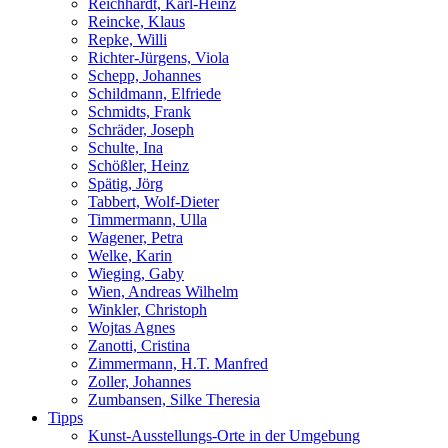
Reichhardt, Karl-Heinz
Reincke, Klaus
Repke, Willi
Richter-Jürgens, Viola
Schepp, Johannes
Schildmann, Elfriede
Schmidts, Frank
Schräder, Joseph
Schulte, Ina
Schößler, Heinz
Spätig, Jörg
Tabbert, Wolf-Dieter
Timmermann, Ulla
Wagener, Petra
Welke, Karin
Wieging, Gaby
Wien, Andreas Wilhelm
Winkler, Christoph
Wojtas Agnes
Zanotti, Cristina
Zimmermann, H.T. Manfred
Zoller, Johannes
Zumbansen, Silke Theresia
Tipps
Kunst-Ausstellungs-Orte in der Umgebung