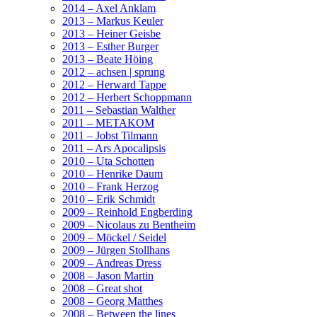
2014 – Axel Anklam
2013 – Markus Keuler
2013 – Heiner Geisbe
2013 – Esther Burger
2013 – Beate Höing
2012 – achsen | sprung
2012 – Herward Tappe
2012 – Herbert Schoppmann
2011 – Sebastian Walther
2011 – METAKOM
2011 – Jobst Tilmann
2011 – Ars Apocalipsis
2010 – Uta Schotten
2010 – Henrike Daum
2010 – Frank Herzog
2010 – Erik Schmidt
2009 – Reinhold Engberding
2009 – Nicolaus zu Bentheim
2009 – Möckel / Seidel
2009 – Jürgen Stollhans
2009 – Andreas Dress
2008 – Jason Martin
2008 – Great shot
2008 – Georg Matthes
2008 – Between the lines