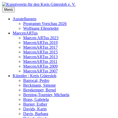
Zum
Inhalt
Menü
Kunstverein für den Kreis Gütersloh e. V.
springen
Ausstellungen
Programm Vorschau 2026
Wolfgang Ellenrieder
MaecenARTus
Maecen ARTus 2023
MaecenARTus 2019
MaecenARTus 2017
MaecenARTus 2015
MaecenARTus 2013
MaecenARTus 2011
MaecenARTus 2009
MaecenARTus 2007
Künstler / Kreis Gütersloh
Barrocal, Pedro
Beckmann, Simone
Bergkemper, Bernd
Berning-Tournier, Michaela
Brass, Gabriela
Burger, Esther
Davids, Karin
Davis, Barbara