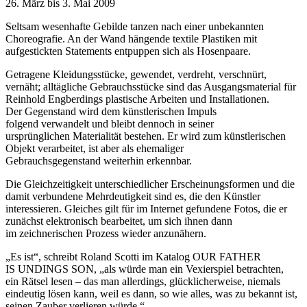
26. März bis 3. Mai 2009
Seltsam wesenhafte Gebilde tanzen nach einer unbekannten
Choreografie. An der Wand hängende textile Plastiken mit
aufgestickten Statements entpuppen sich als Hosenpaare.
Getragene Kleidungsstücke, gewendet, verdreht, verschnürt,
vernäht; alltägliche Gebrauchsstücke sind das Ausgangsmaterial für
Reinhold Engberdings plastische Arbeiten und Installationen.
Der Gegenstand wird dem künstlerischen Impuls
folgend verwandelt und bleibt dennoch in seiner
ursprünglichen Materialität bestehen. Er wird zum künstlerischen
Objekt verarbeitet, ist aber als ehemaliger
Gebrauchsgegenstand weiterhin erkennbar.
Die Gleichzeitigkeit unterschiedlicher Erscheinungsformen und die
damit verbundene Mehrdeutigkeit sind es, die den Künstler
interessieren. Gleiches gilt für im Internet gefundene Fotos, die er
zunächst elektronisch bearbeitet, um sich ihnen dann
im zeichnerischen Prozess wieder anzunähern.
„Es ist“, schreibt Roland Scotti im Katalog OUR FATHER
IS UNDINGS SON, „als würde man ein Vexierspiel betrachten,
ein Rätsel lesen – das man allerdings, glücklicherweise, niemals
eindeutig lösen kann, weil es dann, so wie alles, was zu bekannt ist,
seinen Zauber verlieren würde.“