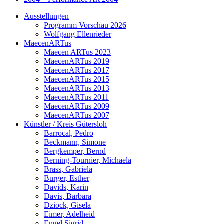
Ausstellungen
Programm Vorschau 2026
Wolfgang Ellenrieder
MaecenARTus
Maecen ARTus 2023
MaecenARTus 2019
MaecenARTus 2017
MaecenARTus 2015
MaecenARTus 2013
MaecenARTus 2011
MaecenARTus 2009
MaecenARTus 2007
Künstler / Kreis Gütersloh
Barrocal, Pedro
Beckmann, Simone
Bergkemper, Bernd
Berning-Tournier, Michaela
Brass, Gabriela
Burger, Esther
Davids, Karin
Davis, Barbara
Dziock, Gisela
Eimer, Adelheid
Engel Sigrid