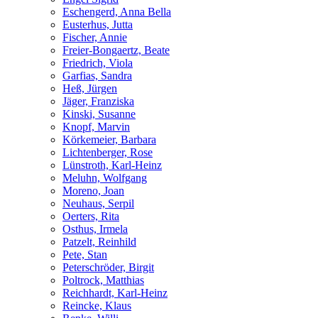
Eschengerd, Anna Bella
Eusterhus, Jutta
Fischer, Annie
Freier-Bongaertz, Beate
Friedrich, Viola
Garfias, Sandra
Heß, Jürgen
Jäger, Franziska
Kinski, Susanne
Knopf, Marvin
Körkemeier, Barbara
Lichtenberger, Rose
Lünstroth, Karl-Heinz
Meluhn, Wolfgang
Moreno, Joan
Neuhaus, Serpil
Oerters, Rita
Osthus, Irmela
Patzelt, Reinhild
Pete, Stan
Peterschröder, Birgit
Poltrock, Matthias
Reichhardt, Karl-Heinz
Reincke, Klaus